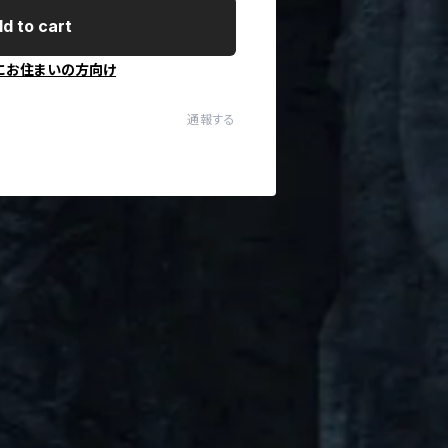
d to cart
にお住まいの方向け
通報する